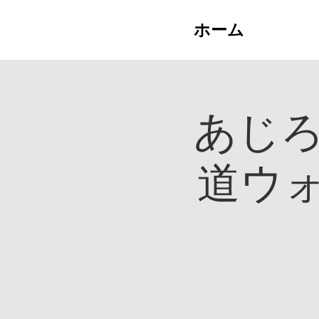
ホーム
あじろ
道ウ