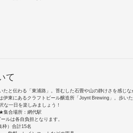
いて
いたと伝わる「東浦路」。苔むした石畳や山の静けさを感じな
東にあるクラフトビール醸造所「Joynt Brewing」。歩
贅沢な一日を楽しみましょう！
:00★集合場所：網代駅 
ビールは各自負担となります。  
枠）合計15名  