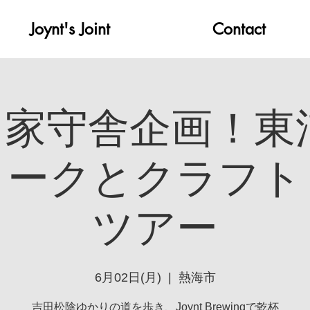
Joynt's Joint
Contact
家守舎企画！東
ォークとクラフト
ツアー
6月02日(月)
  |  
熱海市
吉田松陰ゆかりの道を歩き、Joynt Brewingで乾杯