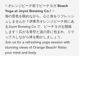
✨オレンジビーチ前でビーチヨガ 
Beach 
Yoga at Joynt Brewing Co.!
 ✨ 
海の景色を眺めながら、心と体をリフレッシ
ュしませんか？伊東市オレンジビーチ前にあ
るJoynt Brewing Co.で、ビーチヨガを開催
します！広がる青空と波の音に包まれ、リラ
ックスしながら体を動かしましょう。
Join us for a refreshing yoga session with 
stunning views of Orange Beach! Relax 
your mind and body.
🧘‍♀️【日時】5月11日 May 11th (SUN)
🌿【参加費】1,000円（体に優しいハーブテ
ィーまたはコーヒー付き）
1,000 
yen
 (includes a cup of herbal tea or coffee)
🌅【場所】Joynt Brewing Co.（伊東市 オレ
ンジビーチ前）
Joynt Brewing Co.
 (in 
front of Orange Beach, Ito)