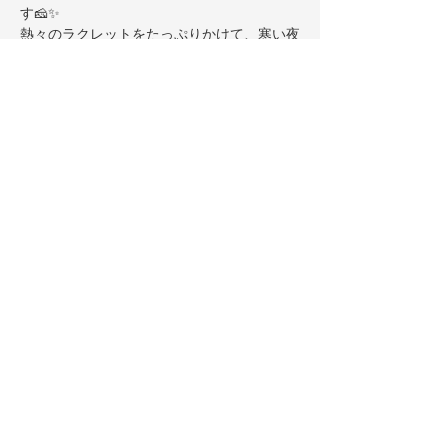
す🧀✨
熱々のラクレットをたっぷりかけて、寒い夜
をみんなであったかく過ごしましょう。
✔ Joyntが初めてでも大歓迎
✔ ビールでもホットワインでも、好きなド
リンクでどうぞ！
さらに表示
このイベントをシェア
Joynt Brewing Co.