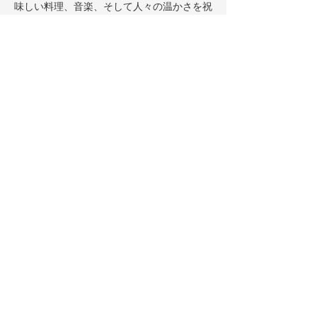
味しい料理、音楽、そして人々の温かさを祝
う特別な夜を開催します！
「あれ…？どこかで見たことがあるロゴ？」
そう思ったあなた。
さらに表示
このイベントをシェア
Joynt Brewing Co.