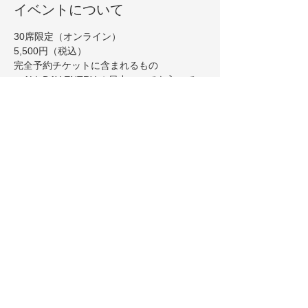
イベントについて
30席限定（オンライン）
5,500円（税込）
完全予約チケットに含まれるもの
ーALL DAY ENTRY １日中いつでも入ってい
ただける入場券
ー19:00~21:00までクラフトビール飲み放題
（その他、赤白ワイン、スパークリング、ハ
イボールなどのミックスドリンクとソフトド
リンク）
ーサンドイッチ、チップス、サラダなどの軽
食
さらに表示
このイベントをシェア